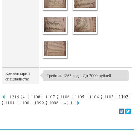
Комментарий
Требник 1863 года. До 2000 рублей.
специалиста:
...
1102
1216
1108
1107
1106
1105
1104
1103
...
1101
1100
1099
1098
1