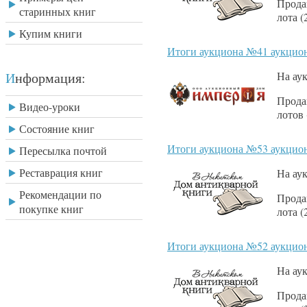
Прода
старинных книг
лота (
Купим книги
Итоги аукциона №41 аукцио
Информация:
На ау
Прода
Видео-уроки
лотов
Состояние книг
Итоги аукциона №53 аукцио
Пересылка почтой
Реставрация книг
На ау
Рекомендации по
Прода
покупке книг
лота (
Итоги аукциона №52 аукцио
На ау
Прода