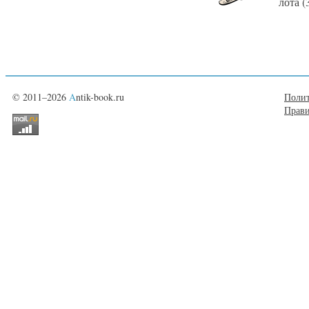
лота (
© 2011–2026
A
ntik-book.ru
Полит
Прави