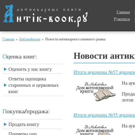
Главная
Рукописи
Главная
»
Библиофилам
»
Новости антикварного книжного рынка
Новости антик
Оценка книг:
Оценить у нас книгу
Итоги аукциона №57 аукцио
Ответы оценщика
На ау
старинных и церковных
книг
Прода
лотов 
/
Покупка
продажа:
Итоги аукциона №55 аукцио
Продать книгу
На ау
Примеры цен