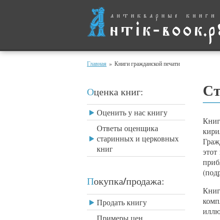
Главная
»
Книги гражданской печати
Ст
Оценка книг:
Оценить у нас книгу
Кни
Ответы оценщика
кир
старинных и церковных
Граж
книг
этот
приб
(под
/
Покупка
продажа:
Книг
комп
Продать книгу
иллю
Примеры цен