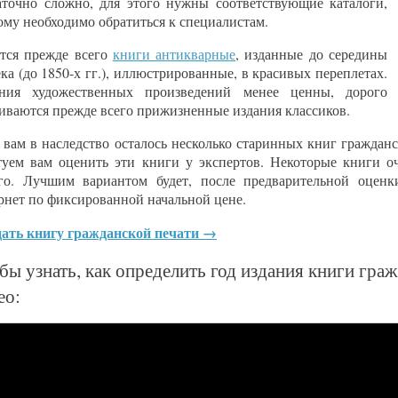
аточно сложно, для этого нужны соответствующие каталоги,
ому необходимо обратиться к специалистам.
тся прежде всего
книги антикварные
, изданные до середины
ека (до 1850-х гг.), иллюстрированные, в красивых переплетах.
ния художественных произведений менее ценны, дорого
иваются прежде всего прижизненные издания классиков.
 вам в наследство осталось несколько старинных книг гражданск
туем вам оценить эти книги у экспертов. Некоторые книги о
го. Лучшим вариантом будет, после предварительной оценк
рнет по фиксированной начальной цене.
ать книгу гражданской печати →
бы узнать, как определить год издания книги гра
ео: