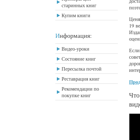
дост
старинных книг
поэт
Купим книги
Ценя
19 в
Изда
Информация:
оцен
Видео-уроки
Если
сове
Состояние книг
доро
Пересылка почтой
инте
Реставрация книг
Прод
Рекомендации по
Что
покупке книг
вид