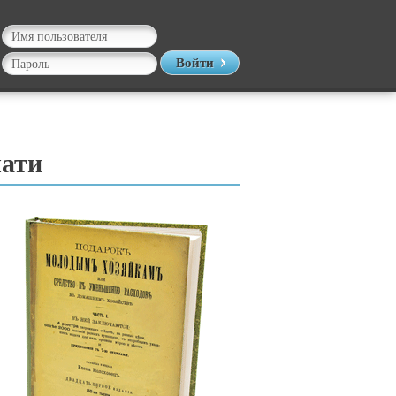
Войти
чати