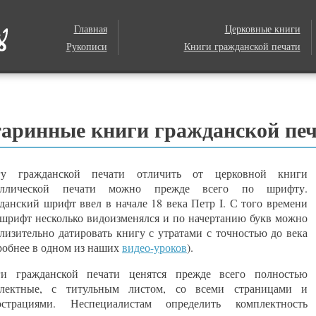
Главная
Церковные книги
Рукописи
Книги гражданской печати
аринные книги гражданской пе
гу гражданской печати отличить от церковной книги
иллической печати можно прежде всего по шрифту.
данский шрифт ввел в начале 18 века Петр I. С того времени
 шрифт несколько видоизменялся и по начертанию букв можно
лизительно датировать книгу с утратами с точностью до века
робнее в одном из наших
видео-уроков
).
и гражданской печати ценятся прежде всего полностью
лектные, с титульным листом, со всеми страницами и
страциями. Неспециалистам определить комплектность