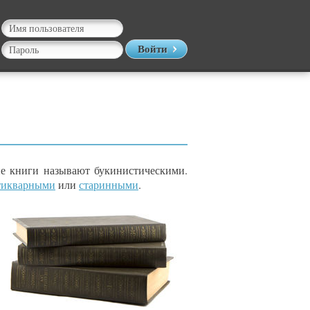
Войти
ие книги называют букинистическими.
тикварными
или
старинными
.