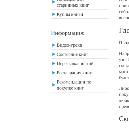
старинных книг
прио
соб
Купим книги
восп
Гд
Информация:
Прод
Видео-уроки
Напр
Состояние книг
узна
Пересылка почтой
сост
мага
Реставрация книг
буде
Рекомендации по
покупке книг
Либо
поку
любы
пред
Ско