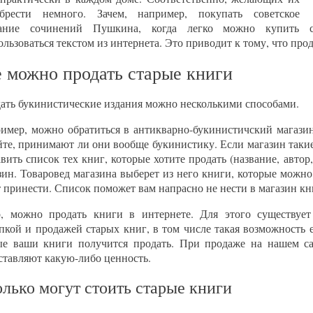
брести немного. Зачем, например, покупать советское
рание сочинений Пушкина, когда легко можно купить с
ользоваться текстом из интернета. Это приводит к тому, что про
е можно продать старые книги
ать букинистические издания можно несколькими способами.
имер, можно обратиться в антикварно-букинистичский магазин
йте, принимают ли они вообще букинистику. Если магазин такие
авить список тех книг, которые хотите продать (название, автор
зин. Товаровед магазина выберет из него книги, которые можно
т принести. Список поможет вам напрасно не нести в магазин кн
, можно продать книги в интернете. Для этого существует
пкой и продажей старых книг, в том числе такая возможность 
е ваши книги получится продать. При продаже на нашем сай
ставляют какую-либо ценность.
лько могут стоить старые книги