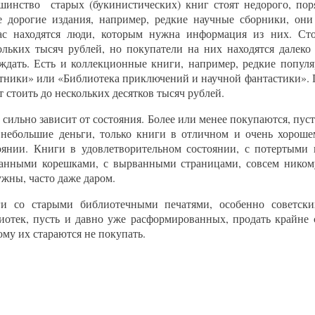
шинство старых (букинистических) книг стоят недорого, поря
е дорогие издания, например, редкие научные сборники, он
ас находятся люди, которым нужна информация из них. Ст
ольких тысяч рублей, но покупатели на них находятся далеко
ждать. Есть и коллекционные книги, например, редкие популя
тники» или «Библиотека приключений и научной фантастики». 
т стоить до нескольких десятков тысяч рублей.
 сильно зависит от состояния. Более или менее покупаются, пуст
 небольшие деньги, только книги в отличном и очень хороше
оянии. Книги в удовлетворительном состоянии, с потертыми 
анными корешками, с вырванными страницами, совсем ником
ужны, часто даже даром.
и со старыми библиотечными печатями, особенно советски
иотек, пусть и давно уже расформированных, продать крайне
ому их стараются не покупать.