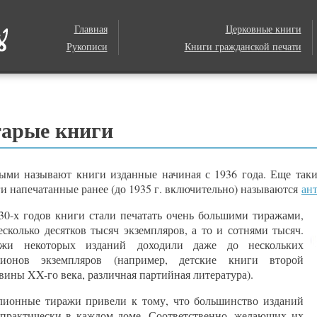
Главная
Церковные книги
Рукописи
Книги гражданской печати
арые книги
ыми называют книги изданные начиная с 1936 года. Еще так
и напечатанные ранее (до 1935 г. включительно) называются
ан
30-х годов книги стали печатать очень большими тиражами,
есколько десятков тысяч экземпляров, а то и сотнями тысяч.
ажи некоторых изданий доходили даже до нескольких
лионов экземпляров (например, детские книги второй
вины XX-го века, различная партийная литература).
ионные тиражи привели к тому, что большинство изданий
 практически в каждом доме. Соответственно, желающих их