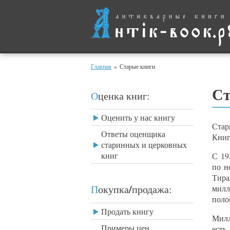
Главная
»
Старые книги
Ст
Оценка книг:
Оценить у нас книгу
Стар
Ответы оценщика
Книг
старинных и церковных
книг
С 19
по н
Тир
/
Покупка
продажа:
мил
поло
Продать книгу
Милл
Примеры цен
есть