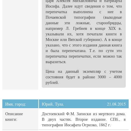
царя Алексея Михайловича и патриарха
Иосифа. Далее идут сведения о том, что
перепечатка выполнена с нее в
Почаевской типографии (выходные
данные эти ложные, старообрядцы,
например Л. Гребнев в конце XIX в.
указывали их, хотя печатали книги в
Москве или Вятской губернии). А в конце
указано, что с этого издания данная книга
и была перепечатана. Т.е. по сути это
перепечатка перепечатки, если можно так
выразиться.
Цена на данный экземпляр с учетом
состояния будет в районе 3000 – 4000
рублей.
Имя, город:
Юрий, Тула.
21.08.2015
Описание
Достоевский Ф.М. Записки из мертвого дома.
книги:
В двух частях. Второе издание. СПб., в
типографии Иосафата Огризко, 1862 г.