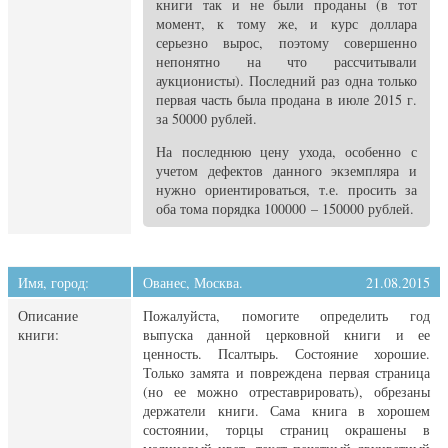
книги так и не были проданы (в тот
момент, к тому же, и курс доллара
серьезно вырос, поэтому совершенно
непонятно на что рассчитывали
аукционисты). Последний раз одна только
первая часть была продана в июле 2015 г.
за 50000 рублей.
На последнюю цену ухода, особенно с
учетом дефектов данного экземпляра и
нужно ориентироваться, т.е. просить за
оба тома порядка 100000 – 150000 рублей.
Имя, город:
Ованес, Москва.
21.08.2015
Описание
Пожалуйста, помогите определить год
книги:
выпуска данной церковной книги и ее
ценность. Псалтырь. Состояние хорошие.
Только замята и повреждена первая страница
(но ее можно отреставрировать), обрезаны
держатели книги. Сама книга в хорошем
состоянии, торцы страниц окрашены в