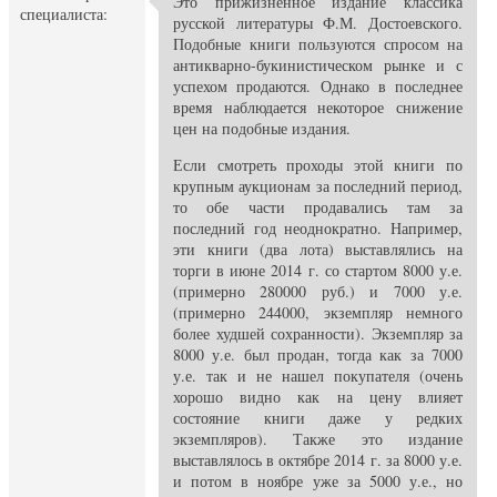
Это прижизненное издание классика
специалиста:
русской литературы Ф.М. Достоевского.
Подобные книги пользуются спросом на
антикварно-букинистическом рынке и с
успехом продаются. Однако в последнее
время наблюдается некоторое снижение
цен на подобные издания.
Если смотреть проходы этой книги по
крупным аукционам за последний период,
то обе части продавались там за
последний год неоднократно. Например,
эти книги (два лота) выставлялись на
торги в июне 2014 г. со стартом 8000 у.е.
(примерно 280000 руб.) и 7000 у.е.
(примерно 244000, экземпляр немного
более худшей сохранности). Экземпляр за
8000 у.е. был продан, тогда как за 7000
у.е. так и не нашел покупателя (очень
хорошо видно как на цену влияет
состояние книги даже у редких
экземпляров). Также это издание
выставлялось в октябре 2014 г. за 8000 у.е.
и потом в ноябре уже за 5000 у.е., но