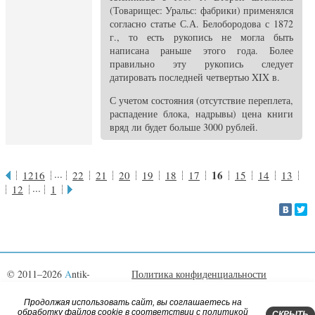
(Товарищес: Уральс: фабрики) применялся
согласно статье С.А. Белобородова с 1872
г., то есть рукопись не могла быть
написана раньше этого года. Более
правильно эту рукопись следует
датировать последней четвертью XIX в.
С учетом состояния (отсутствие переплета,
распадение блока, надрывы) цена книги
вряд ли будет больше 3000 рублей.
...
16
1216
22
21
20
19
18
17
15
14
13
...
12
1
© 2011–2026
A
ntik-
Политика конфиденциальности
book.ru
Согласие на обработку
Библиофилам
Поиск по сайту
Правила сайта
Продолжая использовать сайт, вы соглашаетесь на
обработку файлов cookie в соответствии c политикой
Контакты
СКРЫТЬ