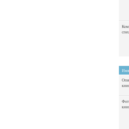
Ком
спе
Имя
Опи
кни
Фот
кни