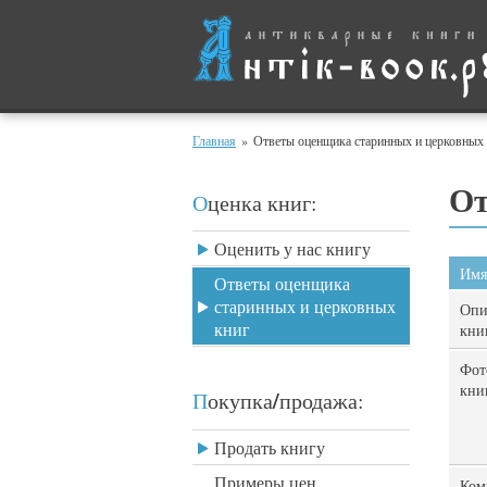
Главная
»
Ответы оценщика старинных и церковных
От
Оценка книг:
Оценить у нас книгу
Имя
Ответы оценщика
старинных и церковных
Опи
книг
кни
Фот
кни
/
Покупка
продажа:
Продать книгу
Примеры цен
Ком