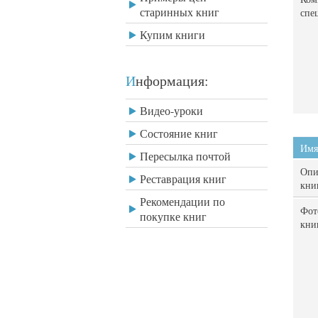
старинных книг
спе
Купим книги
Информация:
Видео-уроки
Состояние книг
Имя
Пересылка почтой
Опи
Реставрация книг
кни
Рекомендации по
Фот
покупке книг
кни