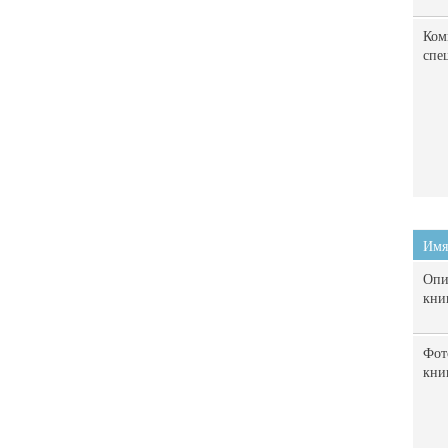
Ком
спе
Имя
Опи
кни
Фот
кни