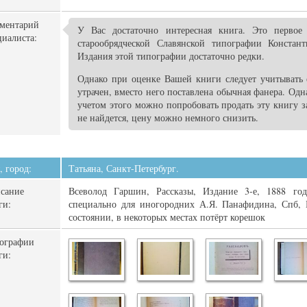
ментарий
У Вас достаточно интересная книга. Это первое
циалиста:
старообрядческой Славянской типографии Констан
Издания этой типографии достаточно редки.
Однако при оценке Вашей книги следует учитывать 
утрачен, вместо него поставлена обычная фанера. Одн
учетом этого можно попробовать продать эту книгу з
не найдется, цену можно немного снизить.
, город:
Татьяна, Санкт-Петербург.
сание
Всеволод Гаршин, Рассказы, Издание 3-е, 1888 го
ги:
специально для иногородних А.Я. Панафидина, Спб, 
состоянии, в некоторых местах потёрт корешок
ографии
ги: