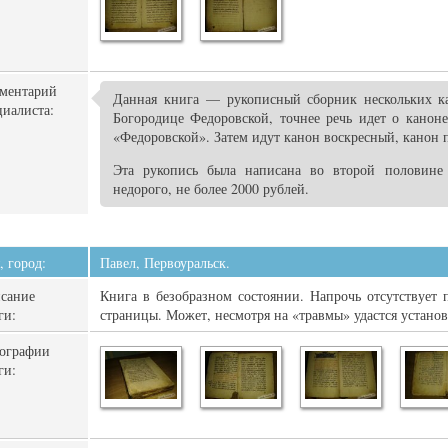
ментарий
Данная книга — рукописный сборник нескольких ка
циалиста:
Богородице Федоровской, точнее речь идет о канон
«Федоровской». Затем идут канон воскресный, канон
Эта рукопись была написана во второй половине
недорого, не более 2000 рублей.
, город:
Павел, Первоуральск.
сание
Книга в безобразном состоянии. Напрочь отсутствует п
ги:
страницы. Может, несмотря на «травмы» удастся установ
ографии
ги: