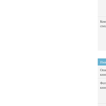
Ком
спе
Имя
Опи
кни
Фот
кни