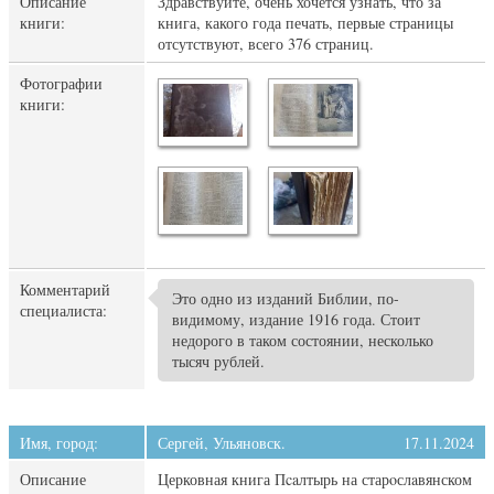
Описание
Здравствуйте, очень хочется узнать, что за
книги:
книга, какого года печать, первые страницы
отсутствуют, всего 376 страниц.
Фотографии
книги:
Комментарий
Это одно из изданий Библии, по-
специалиста:
видимому, издание 1916 года. Стоит
недорого в таком состоянии, несколько
тысяч рублей.
Имя, город:
Сергей, Ульяновск.
17.11.2024
Описание
Церковная книга Пcaлтырь на старoслaвянском