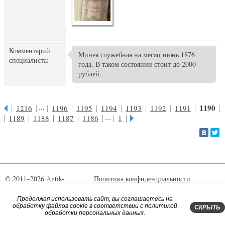
Комментарий
Минея служебная на месяц июнь 1876
специалиста:
года. В таком состоянии стоит до 2000
рублей.
...
1190
1216
1196
1195
1194
1193
1192
1191
...
1189
1188
1187
1186
1
© 2011–2026
A
ntik-
Политика конфиденциальности
book.ru
Согласие на обработку
Библиофилам
Поиск по сайту
Правила сайта
Продолжая использовать сайт, вы соглашаетесь на
обработку файлов cookie в соответствии c политикой
Контакты
СКРЫТЬ
Сделано в
Megagroup
обработки персональных данных.