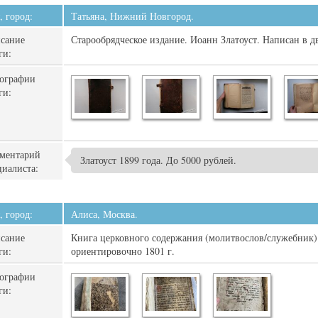
, город:
Татьяна, Нижний Новгород.
сание
Старообрядческое издание. Иоанн Златоуст. Написан в д
ги:
ографии
ги:
ментарий
Златоуст 1899 года. До 5000 рублей.
циалиста:
, город:
Алиса, Москва.
сание
Книга церковного содержания (молитвослов/служебник). 
ги:
ориентировочно 1801 г.
ографии
ги: