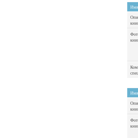
Имя
Опи
кни
Фот
кни
Ком
спе
Имя
Опи
кни
Фот
кни