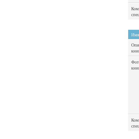
Ком
спе
Имя
Опи
кни
Фот
кни
Ком
спе