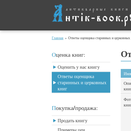
Главная
»
Ответы оценщика старинных и церковных
От
Оценка книг:
Оценить у нас книгу
Имя
Ответы оценщика
старинных и церковных
Опи
книг
кни
Фот
кни
/
Покупка
продажа:
Продать книгу
Примеры цен