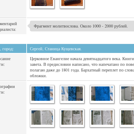
ментарий
Фрагмент молитвослова. Около 1000 - 2000 рублей.
циалиста:
, город:
Сергей, Станица Кущевская.
сание
Церковное Евангелие начала девятнадцатого века. Книг
ги:
завета. В предисловии написано, что напечатано по пов
полагаю даже до 1801 года. Бархатный переплет по слов
обложки.
ографии
ги: