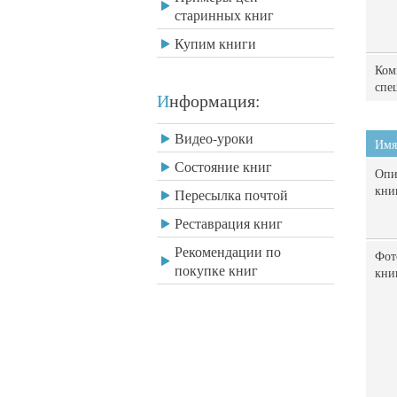
старинных книг
Купим книги
Ком
спе
Информация:
Видео-уроки
Имя
Состояние книг
Опи
кни
Пересылка почтой
Реставрация книг
Рекомендации по
Фот
покупке книг
кни