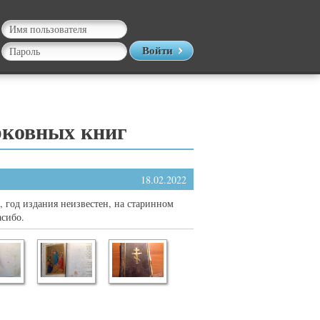
Войти
рковных книг
18.02.2022
, год издания неизвестен, на старинном
асибо.