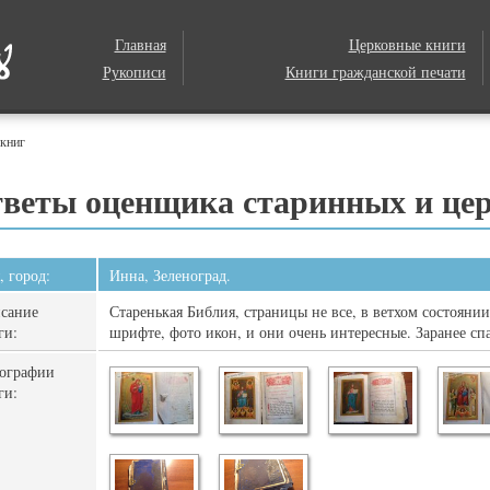
Главная
Церковные книги
Рукописи
Книги гражданской печати
 книг
веты оценщика старинных и це
, город:
Инна, Зеленоград.
сание
Старенькая Библия, страницы не все, в ветхом состоянии
ги:
шрифте, фото икон, и они очень интересные. Заранее сп
ографии
ги: